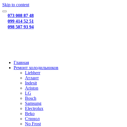
Skip to content
073 008 87 48
099 414 52 51
098 507 93 94
Главная
Ремонт холодильников
Liebherr
Атлант
Indesit
Ariston
LG
Bosch
Samsung
Electrolux
Beko
Стинол
No Frost