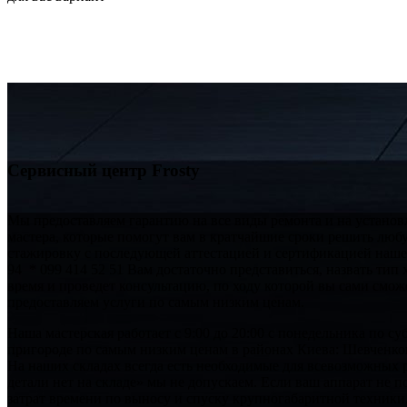
Сервисный центр Frosty
Мы предоставляем гарантию на все виды ремонта и на установ
мастера, которые помогут вам в кратчайшие сроки решить лю
стажировку с последующей аттестацией и сертификацией нашег
94 * 099 414 52 51 Вам достаточно представиться, назвать ти
время и проведет консультацию, по ходу которой вы сами смож
предоставляем услуги по самым низким ценам.
Наша мастерская работает с 9:00 до 20:00 с понедельника по 
пригороде по самым низким ценам в районах Киева: Шевченков
На наших складах всегда есть необходимые для всевозможных 
детали нет на складе» мы не допускаем. Если ваш аппарат не 
затрат времени по выносу и спуску крупногабаритной техники