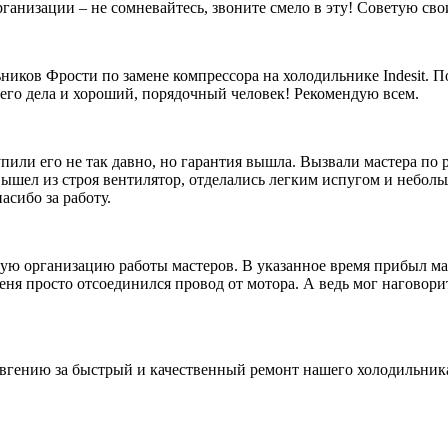
рганизации – не сомневайтесь, звоните смело в эту! Советую св
ников Фрости по замене компрессора на холодильнике Indesit. П
его дела и хороший, порядочный человек! Рекомендую всем.
упили его не так давно, но гарантия вышла. Вызвали мастера по
 вышел из строя вентилятор, отделались легким испугом и неболь
асибо за работу.
кую организацию работы мастеров. В указанное время прибыл ма
 меня просто отсоединился провод от мотора. А ведь мог наговори
ению за быстрый и качественный ремонт нашего холодильника I