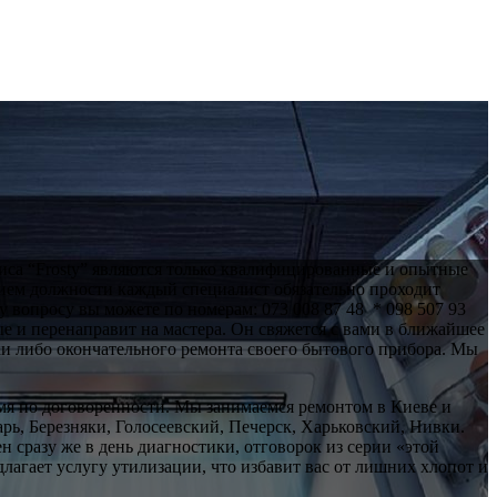
иса “Frosty” являются только квалифицированные и опытные
нием должности каждый специалист обязательно проходит
вопросу вы можете по номерам: 073 008 87 48 * 098 507 93
ые и перенаправит на мастера. Он свяжется с вами в ближайшее
ки либо окончательного ремонта своего бытового прибора. Мы
емя по договоренности. Мы занимаемся ремонтом в Киеве и
ь, Березняки, Голосеевский, Печерск, Харьковский, Нивки.
 сразу же в день диагностики, отговорок из серии «этой
лагает услугу утилизации, что избавит вас от лишних хлопот и