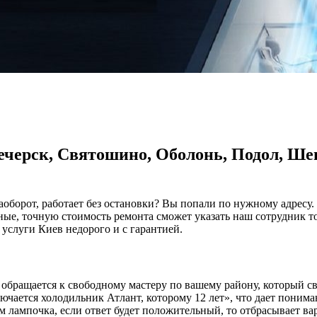
ечерск, Святошино, Оболонь, Подол, Ше
аоборот, работает без остановки? Вы попали по нужному адресу. 
ые, точную стоимость ремонта сможет указать наш сотрудник т
услуги Киев недорого и с гарантией.
р обращается к свободному мастеру по вашему району, который с
лючается холодильник Атлант, которому 12 лет», что дает пони
ом лампочка, если ответ будет положительный, то отбрасывает в