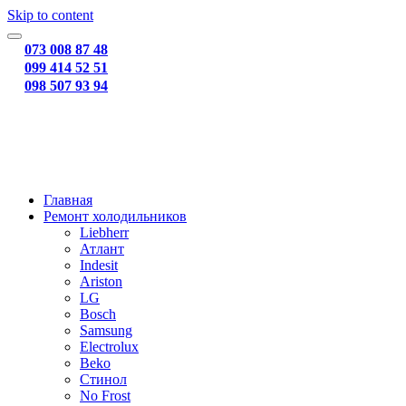
Skip to content
073 008 87 48
099 414 52 51
098 507 93 94
Главная
Ремонт холодильников
Liebherr
Атлант
Indesit
Ariston
LG
Bosch
Samsung
Electrolux
Beko
Стинол
No Frost