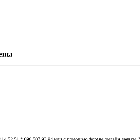
цены
 414 52 51 * 098 507 93 94 или с помощью формы онлайн-заявки.