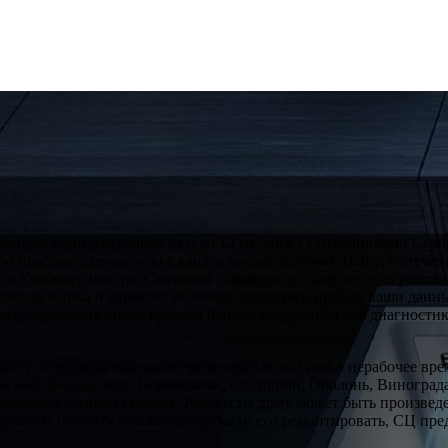
ленные комплектующие от 6 до 12 месяцев.! Сотрудниками Серв
бую проблему, связанную с вашим холодильником. Перед получе
о Учебного центра. Связаться с нами по любому интересующему 
п холодильника и характер поломки, диспетчер примет ваши данн
ете определить время приезда нашего сотрудника для диагности
субботу, возможны выезды в праздничные дни или в нерабочее вр
ский, Борщаговка, Новобеличи, Святошин, Оболонь, Виноградар
ремонтов комплектующие. Ремонт на дому может быть произведен
подлежит ремонту или вы передумали его ремонтировать, СЦ пред
.