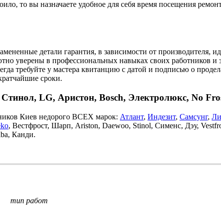
роило, то вы назначаете удобное для себя время посещения ремон
амененные детали гарантия, в зависимости от производителя, ид
ютно уверены в профессиональных навыках своих работников и з
Всегда требуйте у мастера квитанцию с датой и подписью о прод
кратчайшие сроки.
Стинол, LG, Аристон, Bosch, Электролюкс, No Fros
ьников Киев недорого ВСЕХ марок:
Атлант
,
Индезит
,
Самсунг
,
Ли
ko
, Вестфрост, Шарп, Ariston, Daewoo, Stinol, Сименс, Дэу, Vestfro
iba, Канди.
тип работ