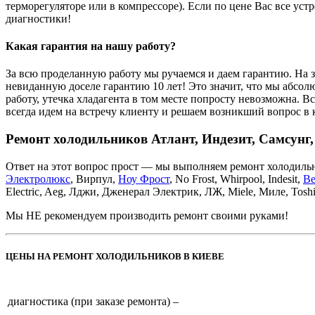
терморегуляторе или в компрессоре). Если по цене Вас все уст
диагностики!
Какая гарантия на нашу работу?
За всю проделанную работу мы ручаемся и даем гарантию. На з
невиданную доселе гарантию 10 лет! Это значит, что мы абсол
работу, утечка хладагента в том месте попросту невозможна. 
всегда идем на встречу клиенту и решаем возникший вопрос в 
Ремонт холодильников Атлант, Индезит, Самсунг, 
Ответ на этот вопрос прост — мы выполняем ремонт холодил
Электролюкс
, Вирпул,
Ноу Фрост
, No Frost, Whirpool, Indesit,
Be
Electric, Aeg, Лджи, Дженерал Электрик, ЛЖ, Miele, Миле, Tosh
Мы НЕ рекомендуем производить ремонт своими руками!
ЦЕНЫ НА РЕМОНТ ХОЛОДИЛЬНИКОВ В КИЕВЕ
диагностика (при заказе ремонта) –